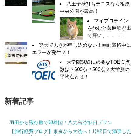
八王子壁打ちテニスなら相原
中央公園が最高！
マイプロテイン
を飲むと蕁麻疹が出
て痒い、、、！！
楽天でんきが申し込めない！画面遷移中に
エラーが発生？！
大学院試験に必要なTOEIC点
数は？600点？500点？大学別の
平均点とは！
新着記事
羽田から飛行機で即着陸！八丈島2泊3日プラン
【旅行経費ブログ】東京から大洗へ！1泊2日で満喫した