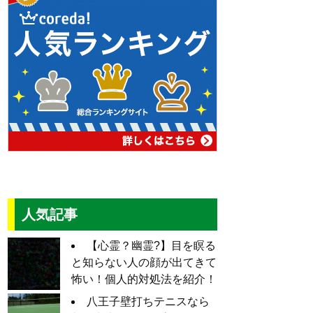
人気記事
【心霊？幽霊?】目を瞑る
と知らない人の顔が出てきて
怖い！個人的対処法を紹介！
八王子壁打ちテニスなら