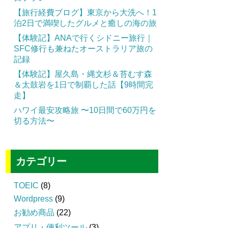
【旅行経費ブログ】東京から大洗へ！1
泊2日で満喫したグルメと癒しの海の旅
【体験記】ANAで行くシドニー旅行｜
SFC修行も兼ねたオーストラリア旅の
記録
【体験記】屋久島・縄文杉＆苔むす森
＆太鼓岩を1日で制覇した話【9時間完
走】
ハワイ最安攻略旅 〜10日間で60万円を
切る方法〜
カテゴリー
TOEIC
(8)
Wordpress
(9)
お勧め商品
(22)
アプリ・便利ツール
(3)