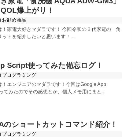
家電「食洗機 AQUA ADW-GM3」
QOL爆上がり！
お勧め商品
は！家電大好きマダラです！ 今回令和の３代家電の一角
ットを紹介したいと思います！ ...
App Script使ってみた備忘ログ！
プログラミング
！エンジニアのマダラです！今回はGoogle App
S)を触ってみたのでその感想とか、個人メモ用にまと...
J IDEAのショートカットコマンド紹介！
プログラミング