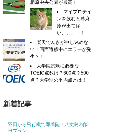
相原中央公園が最高！
マイプロテイ
ンを飲むと蕁麻
疹が出て痒
い、、、！！
楽天でんきが申し込めな
い！画面遷移中にエラーが発
生？！
大学院試験に必要な
TOEIC点数は？600点？500
点？大学別の平均点とは！
新着記事
羽田から飛行機で即着陸！八丈島2泊3
日プラン