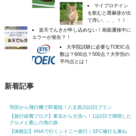
マイプロテイン
を飲むと蕁麻疹が出
て痒い、、、！！
楽天でんきが申し込めない！画面遷移中に
エラーが発生？！
大学院試験に必要なTOEIC点
数は？600点？500点？大学別の
平均点とは！
新着記事
羽田から飛行機で即着陸！八丈島2泊3日プラン
【旅行経費ブログ】東京から大洗へ！1泊2日で満喫した
グルメと癒しの海の旅
【体験記】ANAで行くシドニー旅行｜SFC修行も兼ね