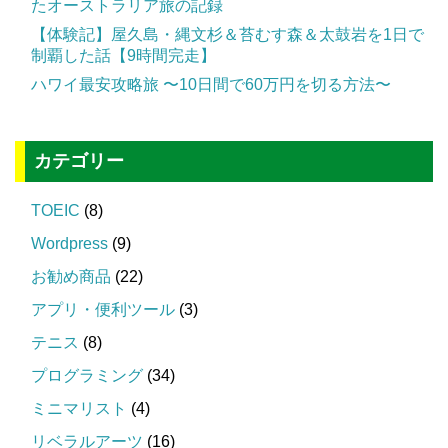
たオーストラリア旅の記録
【体験記】屋久島・縄文杉＆苔むす森＆太鼓岩を1日で
制覇した話【9時間完走】
ハワイ最安攻略旅 〜10日間で60万円を切る方法〜
カテゴリー
TOEIC
(8)
Wordpress
(9)
お勧め商品
(22)
アプリ・便利ツール
(3)
テニス
(8)
プログラミング
(34)
ミニマリスト
(4)
リベラルアーツ
(16)