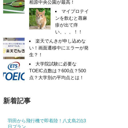
相原中央公園が最高！
マイプロテイ
ンを飲むと蕁麻
疹が出て痒
い、、、！！
楽天でんきが申し込めな
い！画面遷移中にエラーが発
生？！
大学院試験に必要な
TOEIC点数は？600点？500
点？大学別の平均点とは！
新着記事
羽田から飛行機で即着陸！八丈島2泊3
日プラン