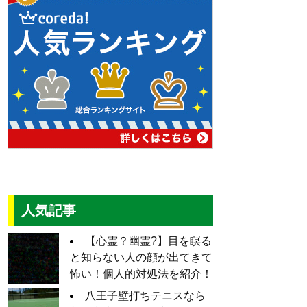
人気記事
【心霊？幽霊?】目を瞑る
と知らない人の顔が出てきて
怖い！個人的対処法を紹介！
八王子壁打ちテニスなら