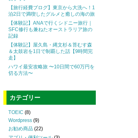
【旅行経費ブログ】東京から大洗へ！1
泊2日で満喫したグルメと癒しの海の旅
【体験記】ANAで行くシドニー旅行｜
SFC修行も兼ねたオーストラリア旅の
記録
【体験記】屋久島・縄文杉＆苔むす森
＆太鼓岩を1日で制覇した話【9時間完
走】
ハワイ最安攻略旅 〜10日間で60万円を
切る方法〜
カテゴリー
TOEIC
(8)
Wordpress
(9)
お勧め商品
(22)
アプリ・便利ツール
(3)