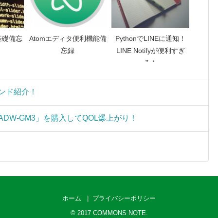
基礎備忘
Atomエディタ便利機能備
PythonでLINEに通知！
忘録
LINE Notifyが便利すぎ
る！
コマンド紹介！
ADW-GM3」を購入してQOL爆上がり！
ホーム
プライバシーポリシー
© 2017
COMMONS NOTE
.