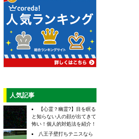
人気記事
【心霊？幽霊?】目を瞑る
と知らない人の顔が出てきて
怖い！個人的対処法を紹介！
八王子壁打ちテニスなら