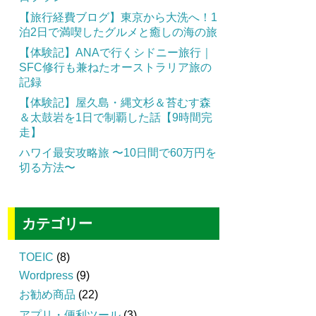
【旅行経費ブログ】東京から大洗へ！1
泊2日で満喫したグルメと癒しの海の旅
【体験記】ANAで行くシドニー旅行｜
SFC修行も兼ねたオーストラリア旅の
記録
【体験記】屋久島・縄文杉＆苔むす森
＆太鼓岩を1日で制覇した話【9時間完
走】
ハワイ最安攻略旅 〜10日間で60万円を
切る方法〜
カテゴリー
TOEIC
(8)
Wordpress
(9)
お勧め商品
(22)
アプリ・便利ツール
(3)