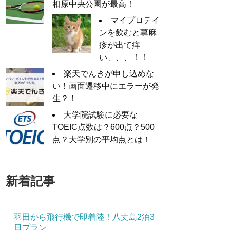
相原中央公園が最高！
マイプロテイ
ンを飲むと蕁麻
疹が出て痒
い、、、！！
楽天でんきが申し込めな
い！画面遷移中にエラーが発
生？！
大学院試験に必要な
TOEIC点数は？600点？500
点？大学別の平均点とは！
新着記事
羽田から飛行機で即着陸！八丈島2泊3
日プラン