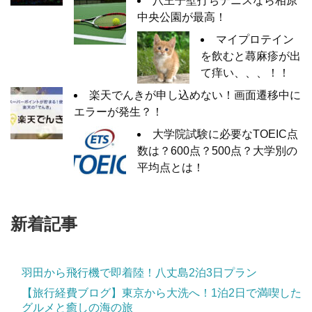
八王子壁打ちテニスなら相原
中央公園が最高！
マイプロテイン
を飲むと蕁麻疹が出
て痒い、、、！！
楽天でんきが申し込めない！画面遷移中に
エラーが発生？！
大学院試験に必要なTOEIC点
数は？600点？500点？大学別の
平均点とは！
新着記事
羽田から飛行機で即着陸！八丈島2泊3日プラン
【旅行経費ブログ】東京から大洗へ！1泊2日で満喫した
グルメと癒しの海の旅