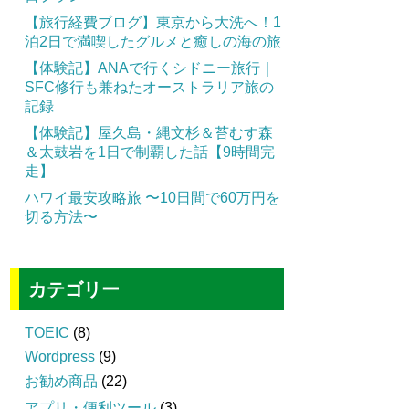
【旅行経費ブログ】東京から大洗へ！1
泊2日で満喫したグルメと癒しの海の旅
【体験記】ANAで行くシドニー旅行｜
SFC修行も兼ねたオーストラリア旅の
記録
【体験記】屋久島・縄文杉＆苔むす森
＆太鼓岩を1日で制覇した話【9時間完
走】
ハワイ最安攻略旅 〜10日間で60万円を
切る方法〜
カテゴリー
TOEIC
(8)
Wordpress
(9)
お勧め商品
(22)
アプリ・便利ツール
(3)