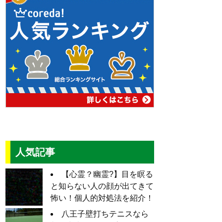
人気記事
【心霊？幽霊?】目を瞑る
と知らない人の顔が出てきて
怖い！個人的対処法を紹介！
八王子壁打ちテニスなら