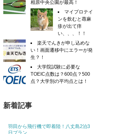
相原中央公園が最高！
マイプロテイ
ンを飲むと蕁麻
疹が出て痒
い、、、！！
楽天でんきが申し込めな
い！画面遷移中にエラーが発
生？！
大学院試験に必要な
TOEIC点数は？600点？500
点？大学別の平均点とは！
新着記事
羽田から飛行機で即着陸！八丈島2泊3
日プラン