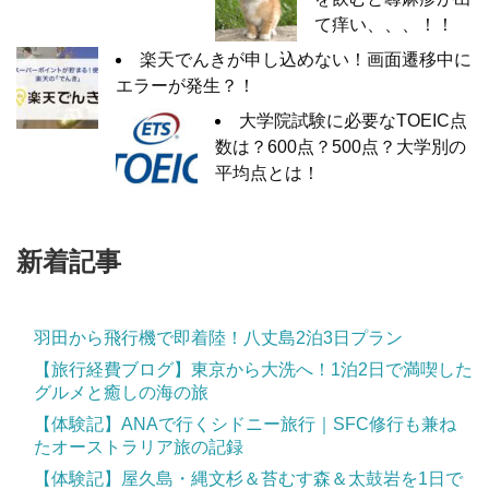
て痒い、、、！！
楽天でんきが申し込めない！画面遷移中に
エラーが発生？！
大学院試験に必要なTOEIC点
数は？600点？500点？大学別の
平均点とは！
新着記事
羽田から飛行機で即着陸！八丈島2泊3日プラン
【旅行経費ブログ】東京から大洗へ！1泊2日で満喫した
グルメと癒しの海の旅
【体験記】ANAで行くシドニー旅行｜SFC修行も兼ね
たオーストラリア旅の記録
【体験記】屋久島・縄文杉＆苔むす森＆太鼓岩を1日で