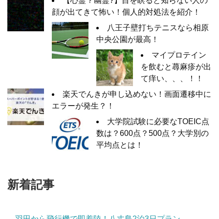
【心霊？幽霊?】目を瞑ると知らない人の
顔が出てきて怖い！個人的対処法を紹介！
八王子壁打ちテニスなら相原
中央公園が最高！
マイプロテイン
を飲むと蕁麻疹が出
て痒い、、、！！
楽天でんきが申し込めない！画面遷移中に
エラーが発生？！
大学院試験に必要なTOEIC点
数は？600点？500点？大学別の
平均点とは！
新着記事
羽田から飛行機で即着陸！八丈島2泊3日プラン