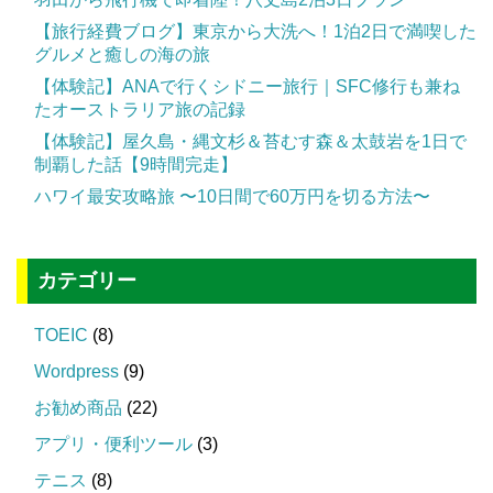
【旅行経費ブログ】東京から大洗へ！1泊2日で満喫した
グルメと癒しの海の旅
【体験記】ANAで行くシドニー旅行｜SFC修行も兼ね
たオーストラリア旅の記録
【体験記】屋久島・縄文杉＆苔むす森＆太鼓岩を1日で
制覇した話【9時間完走】
ハワイ最安攻略旅 〜10日間で60万円を切る方法〜
カテゴリー
TOEIC
(8)
Wordpress
(9)
お勧め商品
(22)
アプリ・便利ツール
(3)
テニス
(8)