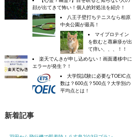
【心霊？幽霊?】目を瞑ると知らない人の
顔が出てきて怖い！個人的対処法を紹介！
八王子壁打ちテニスなら相原
中央公園が最高！
マイプロテイン
を飲むと蕁麻疹が出
て痒い、、、！！
楽天でんきが申し込めない！画面遷移中に
エラーが発生？！
大学院試験に必要なTOEIC点
数は？600点？500点？大学別の
平均点とは！
新着記事
羽田から飛行機で即着陸！八丈島2泊3日プラン