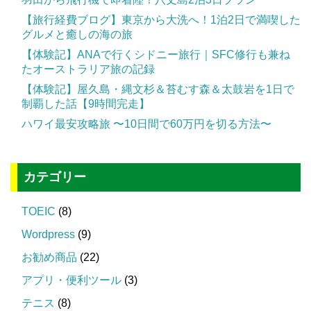
【旅行経費ブログ】東京から大洗へ！1泊2日で満喫した
グルメと癒しの海の旅
【体験記】ANAで行くシドニー旅行｜SFC修行も兼ね
たオーストラリア旅の記録
【体験記】屋久島・縄文杉＆苔むす森＆太鼓岩を1日で
制覇した話【9時間完走】
ハワイ最安攻略旅 〜10日間で60万円を切る方法〜
カテゴリー
TOEIC
(8)
Wordpress
(9)
お勧め商品
(22)
アプリ・便利ツール
(3)
テニス
(8)