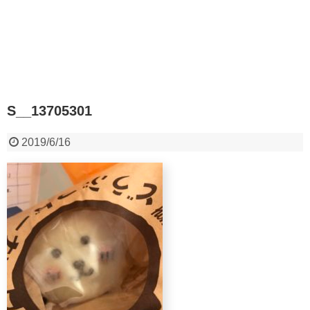
S__13705301
2019/6/16