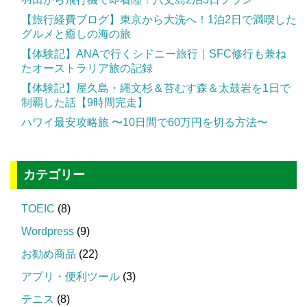
【旅行経費ブログ】東京から大洗へ！1泊2日で満喫した
グルメと癒しの海の旅
【体験記】ANAで行くシドニー旅行｜SFC修行も兼ね
たオーストラリア旅の記録
【体験記】屋久島・縄文杉＆苔むす森＆太鼓岩を1日で
制覇した話【9時間完走】
ハワイ最安攻略旅 〜10日間で60万円を切る方法〜
カテゴリー
TOEIC
(8)
Wordpress
(9)
お勧め商品
(22)
アプリ・便利ツール
(3)
テニス
(8)