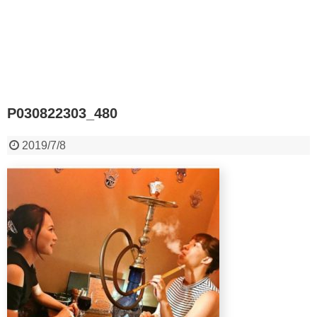
P030822303_480
2019/7/8