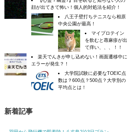
【心霊？幽霊?】目を瞑ると知らない人の
顔が出てきて怖い！個人的対処法を紹介！
八王子壁打ちテニスなら相原
中央公園が最高！
マイプロテイン
を飲むと蕁麻疹が出
て痒い、、、！！
楽天でんきが申し込めない！画面遷移中に
エラーが発生？！
大学院試験に必要なTOEIC点
数は？600点？500点？大学別の
平均点とは！
新着記事
羽田から飛行機で即着陸！八丈島2泊3日プラン