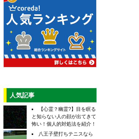
人気記事
【心霊？幽霊?】目を瞑る
と知らない人の顔が出てきて
怖い！個人的対処法を紹介！
八王子壁打ちテニスなら