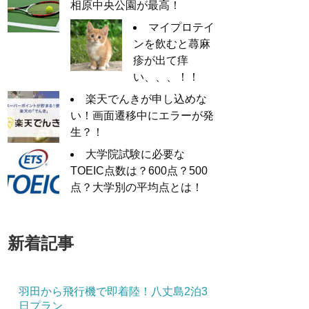
相原中央公園が最高！
マイプロテイ
ンを飲むと蕁麻
疹が出て痒
い、、、！！
楽天でんきが申し込めな
い！画面遷移中にエラーが発
生？！
大学院試験に必要な
TOEIC点数は？600点？500
点？大学別の平均点とは！
新着記事
羽田から飛行機で即着陸！八丈島2泊3
日プラン