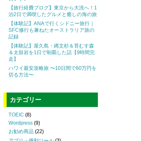
【旅行経費ブログ】東京から大洗へ！1
泊2日で満喫したグルメと癒しの海の旅
【体験記】ANAで行くシドニー旅行｜
SFC修行も兼ねたオーストラリア旅の
記録
【体験記】屋久島・縄文杉＆苔むす森
＆太鼓岩を1日で制覇した話【9時間完
走】
ハワイ最安攻略旅 〜10日間で60万円を
切る方法〜
カテゴリー
TOEIC
(8)
Wordpress
(9)
お勧め商品
(22)
アプリ・便利ツール
(3)