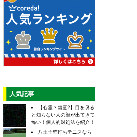
人気記事
【心霊？幽霊?】目を瞑る
と知らない人の顔が出てきて
怖い！個人的対処法を紹介！
八王子壁打ちテニスなら