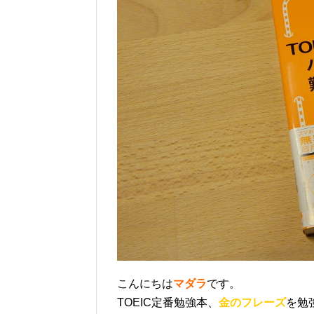
こんにちは
マダラ
です。
TOEIC定番勉強本、
金のフレーズ
を勉