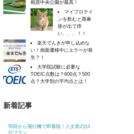
相原中央公園が最高！
マイプロテイ
ンを飲むと蕁麻
疹が出て痒
い、、、！！
楽天でんきが申し込めな
い！画面遷移中にエラーが発
生？！
大学院試験に必要な
TOEIC点数は？600点？500
点？大学別の平均点とは！
新着記事
羽田から飛行機で即着陸！八丈島2泊3
日プラン