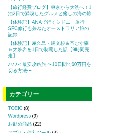
【旅行経費ブログ】東京から大洗へ！1
泊2日で満喫したグルメと癒しの海の旅
【体験記】ANAで行くシドニー旅行｜
SFC修行も兼ねたオーストラリア旅の
記録
【体験記】屋久島・縄文杉＆苔むす森
＆太鼓岩を1日で制覇した話【9時間完
走】
ハワイ最安攻略旅 〜10日間で60万円を
切る方法〜
カテゴリー
TOEIC
(8)
Wordpress
(9)
お勧め商品
(22)
アプリ・便利ツール
(3)