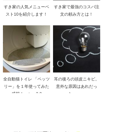
すき家の人気メニューベ
すき家で最強のコスパ注
スト10を紹介します！
文の頼み方とは！
全自動猫トイレ 「ペッツ
耳の後ろの頭皮ニキビ。
リー」を１年使ってみた
意外な原因はあれだっ
感想！petree2.0
た、、、