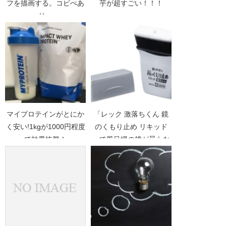
フを描画する。コピぺあ
芋が超すごい！！！
り。
マイプロテインがとにか
「レック 激落ちくん 鏡
く安い!1kgが1000円程度
のくもり止め リキッド
で効果抜群！
」で風呂場の鏡が曇らな
いので超お勧め！！