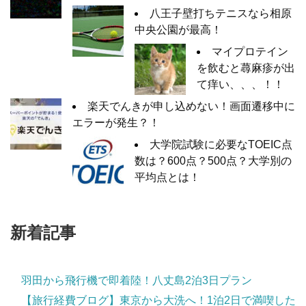
八王子壁打ちテニスなら相原
中央公園が最高！
マイプロテイン
を飲むと蕁麻疹が出
て痒い、、、！！
楽天でんきが申し込めない！画面遷移中に
エラーが発生？！
大学院試験に必要なTOEIC点
数は？600点？500点？大学別の
平均点とは！
新着記事
羽田から飛行機で即着陸！八丈島2泊3日プラン
【旅行経費ブログ】東京から大洗へ！1泊2日で満喫した